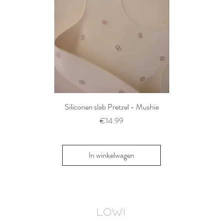
Siliconen slab Pretzel - Mushie
2 siliconen voe
Thyme/Natu
Prijs
€14.99
Pri
€1
In winkelwagen
In win
LOWI