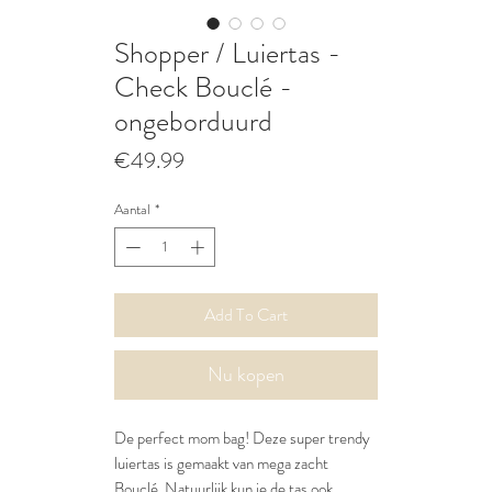
Shopper / Luiertas -
Check Bouclé -
ongeborduurd
Prijs
€49.99
Aantal
*
Add To Cart
Nu kopen
De perfect mom bag! Deze super trendy
luiertas is gemaakt van mega zacht
Bouclé. Natuurlijk kun je de tas ook