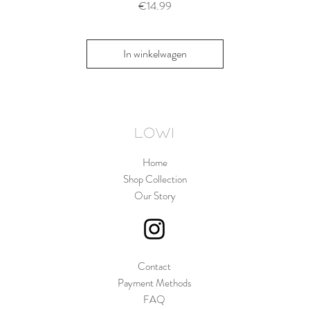
Thyme/Natu
Prijs
€14.99
Pri
€1
In winkelwagen
In win
LOWI
Home
Shop Collection
Our Story
Contact
Payment Methods
FAQ