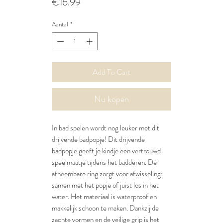
Prijs
€16.99
Aantal
*
Add To Cart
Nu kopen
In bad spelen wordt nog leuker met dit
drijvende badpopje! Dit drijvende
badpopje geeft je kindje een vertrouwd
speelmaatje tijdens het badderen. De
afneembare ring zorgt voor afwisseling:
samen met het popje of juist los in het
water. Het materiaal is waterproof en
makkelijk schoon te maken. Dankzij de
zachte vormen en de veilige grip is het