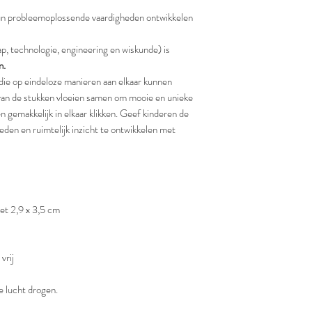
hun probleemoplossende vaardigheden ontwikkelen
, technologie, engineering en wiskunde) is
n.
die op eindeloze manieren aan elkaar kunnen
van de stukken vloeien samen om mooie en unieke
n gemakkelijk in elkaar klikken. Geef kinderen de
den en ruimtelijk inzicht te ontwikkelen met
et 2,9 x 3,5 cm
vrij
e lucht drogen.