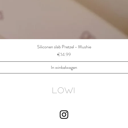
Siliconen slab Pretzel - Mushie
Prijs
€14.99
In winkelwagen
LOWI