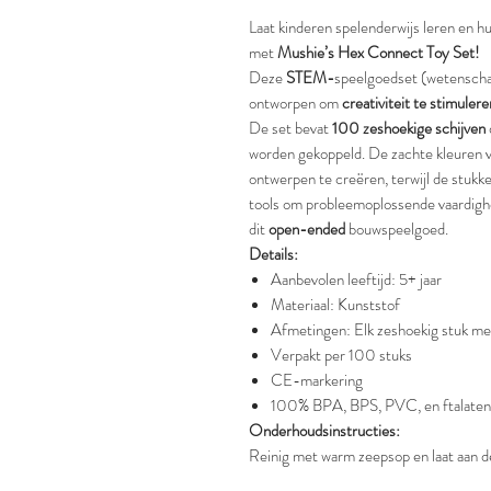
Laat kinderen spelenderwijs leren en 
met
Mushie’s Hex Connect Toy Set!
Deze
STEM-
speelgoedset (wetenschap
ontworpen om
creativiteit te stimulere
De set bevat
100 zeshoekige schijven
worden gekoppeld. De zachte kleuren 
ontwerpen te creëren, terwijl de stukke
tools om probleemoplossende vaardighe
dit
open-ended
bouwspeelgoed.
Details:
Aanbevolen leeftijd: 5+ jaar
Materiaal: Kunststof
Afmetingen: Elk zeshoekig stuk me
Verpakt per 100 stuks
CE-markering
100% BPA, BPS, PVC, en ftalaten 
Onderhoudsinstructies:
Reinig met warm zeepsop en laat aan d