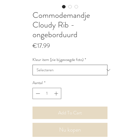
Commodemandje
Cloudy Rib -
ongeborduurd
Prijs
€17.99
Kleur item (zie bijgevoegde foto)
*
Aantal
*
Add To Cart
Nu kopen