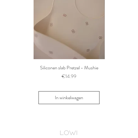
Siliconen slab Pretzel - Mushie
2 siliconen voe
Thyme/Natu
Prijs
€14.99
Pri
€1
In winkelwagen
In win
LOWI