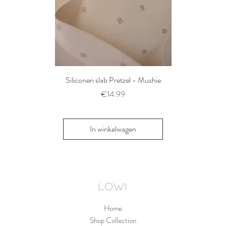
Siliconen slab Pretzel - Mushie
2 siliconen voe
Thyme/Natu
Prijs
€14.99
Pri
€1
In winkelwagen
In win
LOWI
Home
Shop Collection