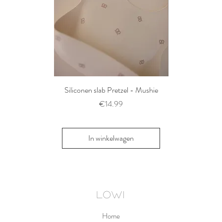
Siliconen slab Pretzel - Mushie
2 siliconen voe
Thyme/Natu
Prijs
€14.99
Pri
€1
In winkelwagen
In win
LOWI
Home