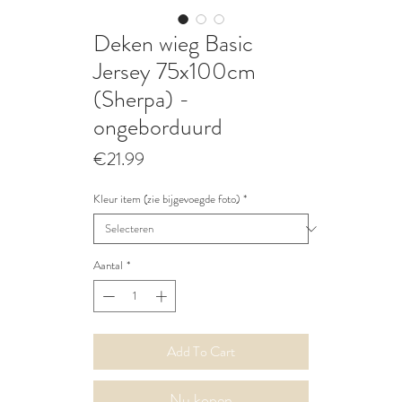
Deken wieg Basic
Jersey 75x100cm
(Sherpa) -
ongeborduurd
Prijs
€21.99
Kleur item (zie bijgevoegde foto)
*
Aantal
*
Add To Cart
Nu kopen