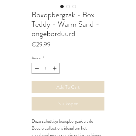
Boxopbergzak - Box
Teddy - Warm Sand -
ongeborduurd
Prijs
€29.99
Aantal
*
Add To Cart
Nu kopen
Deze schattige boxopbergzak uit de
Bouclé collectie is ideaal om het
speelgoed van je kleintje netjes en binnen