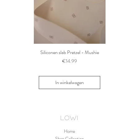
Siliconen slab Pretzel - Mushie
2 siliconen voe
Thyme/Natu
Prijs
€14.99
Pri
€1
In winkelwagen
In win
LOWI
Home
Shop Collection