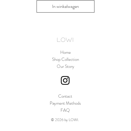
In winkelwagen
In win
LOWI
Home
Shop Collection
Our Story
Contact
Payment Methods
FAQ
© 2026 by LOWI.