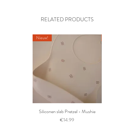
RELATED PRODUCTS
Nieuw!
Nieuw!
Siliconen slab Pretzel - Mushie
2 siliconen voe
Thyme/Natu
Prijs
€14.99
Pri
€1