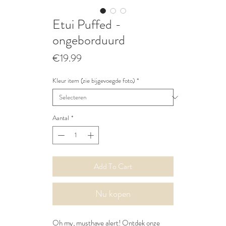
Etui Puffed -
ongeborduurd
Prijs
€19.99
Kleur item (zie bijgevoegde foto)
*
Aantal
*
Add To Cart
Nu kopen
Oh my, musthave alert! Ontdek onze