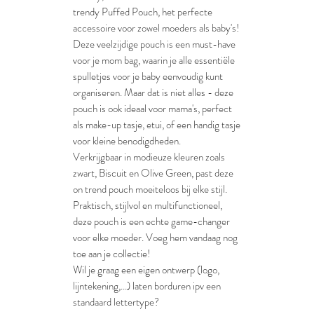
trendy Puffed Pouch, het perfecte
accessoire voor zowel moeders als baby's!
Deze veelzijdige pouch is een must-have
voor je mom bag, waarin je alle essentiële
spulletjes voor je baby eenvoudig kunt
organiseren. Maar dat is niet alles - deze
pouch is ook ideaal voor mama's, perfect
als make-up tasje, etui, of een handig tasje
voor kleine benodigdheden.
Verkrijgbaar in modieuze kleuren zoals
zwart, Biscuit en Olive Green, past deze
on trend pouch moeiteloos bij elke stijl.
Praktisch, stijlvol en multifunctioneel,
deze pouch is een echte game-changer
voor elke moeder. Voeg hem vandaag nog
toe aan je collectie!
Wil je graag een eigen ontwerp (logo,
lijntekening,...) laten borduren ipv een
standaard lettertype?