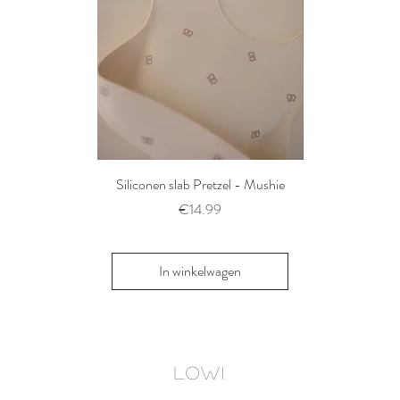
Siliconen slab Pretzel - Mushie
2 siliconen voe
Thyme/Natu
Prijs
€14.99
Pri
€1
In winkelwagen
In win
LOWI