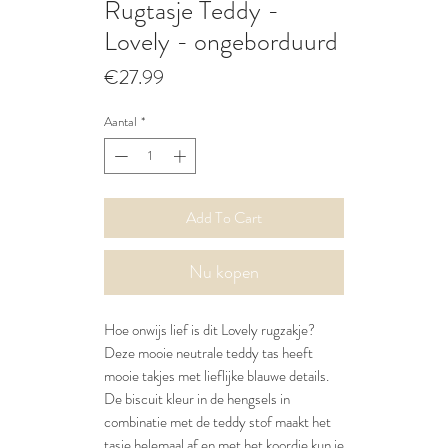
Rugtasje Teddy -
Lovely - ongeborduurd
Prijs
€27.99
Aantal
*
Add To Cart
Nu kopen
Hoe onwijs lief is dit Lovely rugzakje?
Deze mooie neutrale teddy tas heeft
mooie takjes met lieflijke blauwe details.
De biscuit kleur in de hengsels in
combinatie met de teddy stof maakt het
tasje helemaal af en met het koordje kun je