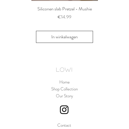
Siliconen slab Pretzel - Mushie
2 siliconen voe
Thyme/Natu
Prijs
€14.99
Pri
€1
In winkelwagen
In win
LOWI
Home
Shop Collection
Our Story
Contact