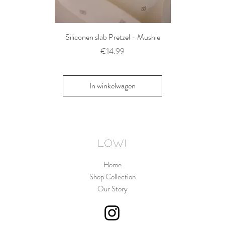
Siliconen slab Pretzel - Mushie
2 siliconen voe
Thyme/Natu
Prijs
€14.99
Pri
€1
In winkelwagen
In win
LOWI
Home
Shop Collection
Our Story