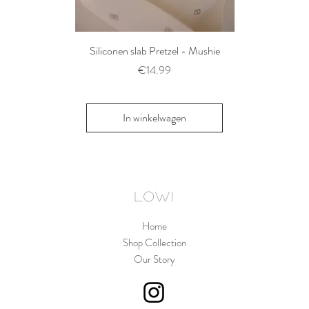
Siliconen slab Pretzel - Mushie
2 siliconen voe
Thyme/Natu
Prijs
€14.99
Pri
€1
In winkelwagen
In win
LOWI
Home
Shop Collection
Our Story