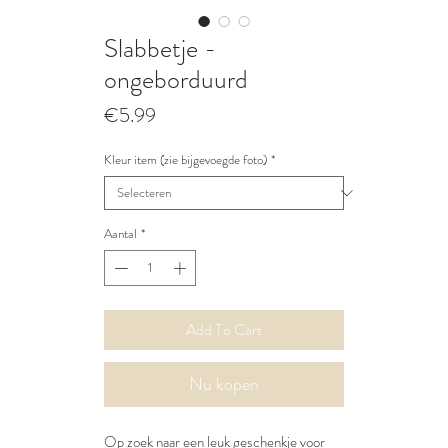
Slabbetje -
ongeborduurd
Prijs
€5.99
Kleur item (zie bijgevoegde foto)
*
Aantal
*
Add To Cart
Nu kopen
Op zoek naar een leuk geschenkje voor