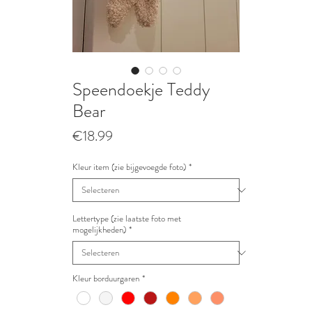
Speendoekje Teddy
Bear
Prijs
€18.99
Kleur item (zie bijgevoegde foto)
*
Lettertype (zie laatste foto met
mogelijkheden)
*
Kleur borduurgaren
*