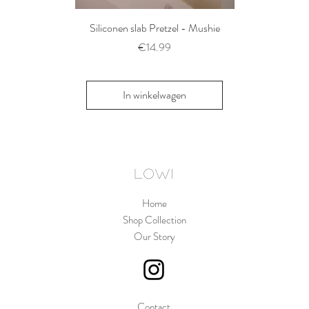
Siliconen slab Pretzel - Mushie
2 siliconen voe
Thyme/Natu
Prijs
€14.99
Pri
€1
In winkelwagen
In win
LOWI
Home
Shop Collection
Our Story
Contact