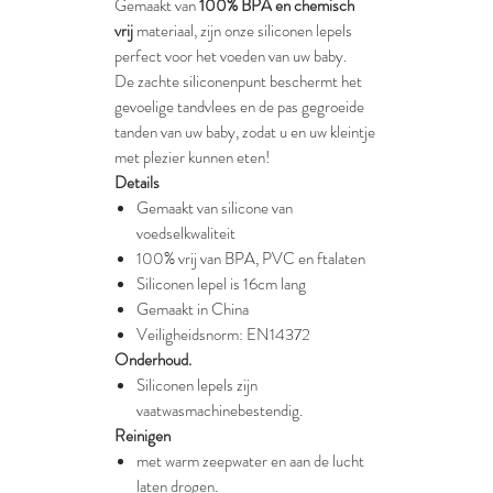
Gemaakt van
100% BPA en chemisch
vrij
materiaal, zijn onze siliconen lepels
perfect voor het voeden van uw baby.
De zachte siliconenpunt beschermt het
gevoelige tandvlees en de pas gegroeide
tanden van uw baby, zodat u en uw kleintje
met plezier kunnen eten!
Details
Gemaakt van silicone van
voedselkwaliteit
100% vrij van BPA, PVC en ftalaten
Siliconen lepel is 16cm lang
Gemaakt in China
Veiligheidsnorm: EN14372
Onderhoud.
Siliconen lepels zijn
vaatwasmachinebestendig.
Reinigen
met warm zeepwater en aan de lucht
laten drogen.