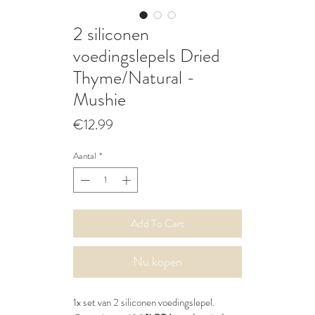
2 siliconen
voedingslepels Dried
Thyme/Natural -
Mushie
Prijs
€12.99
Aantal
*
Add To Cart
Nu kopen
1x set van 2 siliconen voedingslepel.