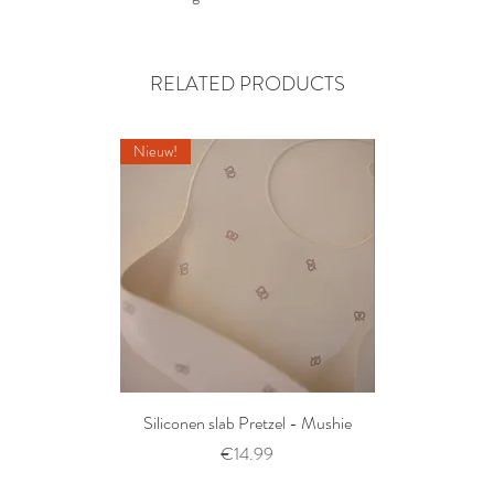
RELATED PRODUCTS
Nieuw!
Nieuw!
Siliconen slab Pretzel - Mushie
2 siliconen voe
Thyme/Natu
Prijs
€14.99
Pri
€1