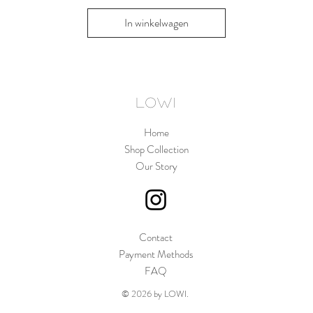
In winkelwagen
In win
LOWI
Home
Shop Collection
Our Story
Contact
Payment Methods
FAQ
© 2026 by LOWI.