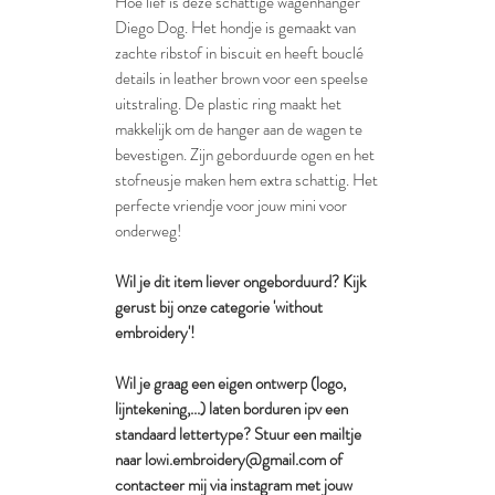
Hoe lief is deze schattige wagenhanger
Diego Dog. Het hondje is gemaakt van
zachte ribstof in biscuit en heeft bouclé
details in leather brown voor een speelse
uitstraling. De plastic ring maakt het
makkelijk om de hanger aan de wagen te
bevestigen. Zijn geborduurde ogen en het
stofneusje maken hem extra schattig. Het
perfecte vriendje voor jouw mini voor
onderweg!
Wil je dit item liever ongeborduurd? Kijk
gerust bij onze categorie 'without
embroidery'!
Wil je graag een eigen ontwerp (logo,
lijntekening,...) laten borduren ipv een
standaard lettertype? Stuur een mailtje
naar lowi.embroidery@gmail.com of
contacteer mij via instagram met jouw