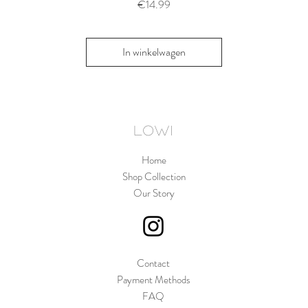
Thyme/Natu
Prijs
€14.99
Pri
€1
In winkelwagen
In win
LOWI
Home
Shop Collection
Our Story
Contact
Payment Methods
FAQ