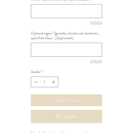
0/500
Opmerkingen? (grootte, locatie van borduren,
specifiek kleur...) (optioneel)
0/500
Aantal
*
Add To Cart
Nu kopen