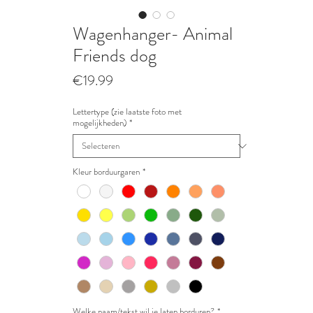
Wagenhanger- Animal
Friends dog
Prijs
€19.99
Lettertype (zie laatste foto met
mogelijkheden)
*
Kleur borduurgaren
*
Welke naam/tekst wil je laten borduren?
*