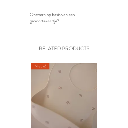
Ontwerp op basis van een
geboortekaartje?
Kies je voor een ontwerp van het
geboortekaartje? Stuur deze afbeelding
in png of pdf-formaat (na het plaatsen
RELATED PRODUCTS
van je bestelling) door naar het e-
mailadres lowi.embroidery@gmail.com
Nieuw!
Nieuw!