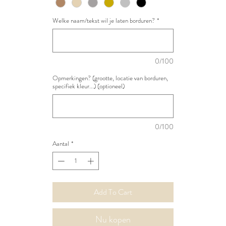
Welke naam/tekst wil je laten borduren?
*
0/100
Opmerkingen? (grootte, locatie van borduren,
specifiek kleur...) (optioneel)
0/100
Aantal
*
Add To Cart
Nu kopen