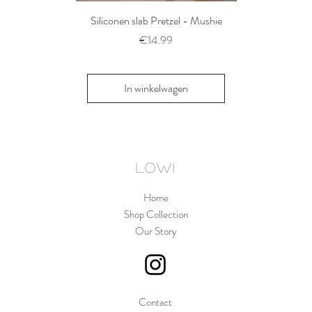
Siliconen slab Pretzel - Mushie
2 siliconen voe
Thyme/Natu
Prijs
€14.99
Pri
€1
In winkelwagen
In win
LOWI
Home
Shop Collection
Our Story
Contact