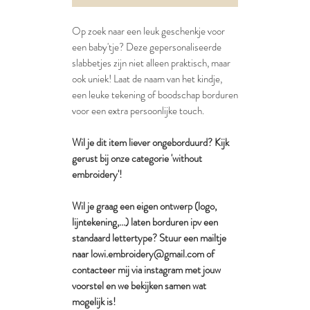
Op zoek naar een leuk geschenkje voor
een baby'tje? Deze gepersonaliseerde
slabbetjes zijn niet alleen praktisch, maar
ook uniek! Laat de naam van het kindje,
een leuke tekening of boodschap borduren
voor een extra persoonlijke touch.
Wil je dit item liever ongeborduurd? Kijk
gerust bij onze categorie 'without
embroidery'!
Wil je graag een eigen ontwerp (logo,
lijntekening,...) laten borduren ipv een
standaard lettertype? Stuur een mailtje
naar lowi.embroidery@gmail.com of
contacteer mij via instagram met jouw
voorstel en we bekijken samen wat
mogelijk is!