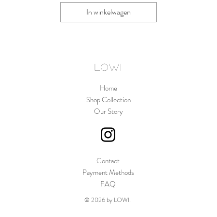
In winkelwagen
In win
LOWI
Home
Shop Collection
Our Story
Contact
Payment Methods
FAQ
© 2026 by LOWI.