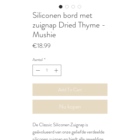
Siliconen bord met
zuignap Dried Thyme -
Mushie
Prijs
€18.99
Aantal
*
Add To Cart
Nu kopen
De Classic Siliconen Zuignap is
geëvolueerd van onze geliefde verdeelde
siliconen zuignap en biedt alle geweldige