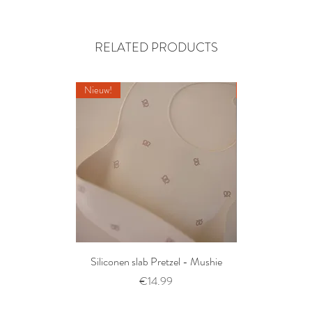
RELATED PRODUCTS
Nieuw!
Nieuw!
Siliconen slab Pretzel - Mushie
2 siliconen voe
Thyme/Natu
Prijs
€14.99
Pri
€1