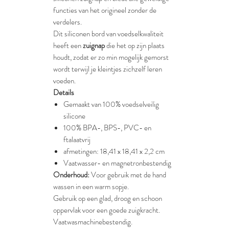
functies van het origineel zonder de
verdelers.
Dit siliconen bord van voedselkwaliteit
heeft een
zuignap
die het op zijn plaats
houdt, zodat er zo min mogelijk gemorst
wordt terwijl je kleintjes zichzelf leren
voeden.
Details
Gemaakt van 100% voedselveilig
silicone
100% BPA-, BPS-, PVC- en
ftalaatvrij
afmetingen: 18,41 x 18,41 x 2,2 cm
Vaatwasser- en magnetronbestendig
Onderhoud:
Voor gebruik met de hand
wassen in een warm sopje.
Gebruik op een glad, droog en schoon
oppervlak voor een goede zuigkracht.
Vaatwasmachinebestendig.