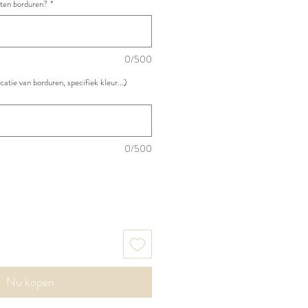
aten borduren?
*
0/500
atie van borduren, specifiek kleur...)
0/500
Nu kopen