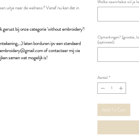
Welke naam/tekst wil je l
 een uitje naar de welness? Vanaf nu kan dat in
jk gerust bij onze categorie 'without embroidery'!
Opmerkingen? (grootte, loc
(optioneel)
jntekening,...) laten borduren ipv een standaard
wi.embroidery@gmail.com of contacteer mij via
jken samen wat mogelijk is!
Aantal
*
Add To Cart