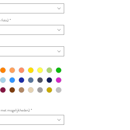
 foto)
*
to met mogelijkheden)
*