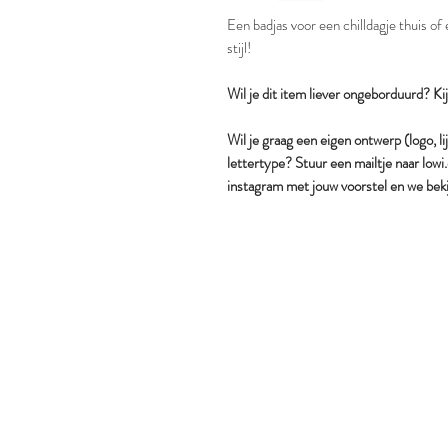
Een badjas voor een chilldagje thuis of
stijl!
Wil je dit item liever ongeborduurd? Ki
Wil je graag een eigen ontwerp (logo, li
lettertype? Stuur een mailtje naar lo
instagram met jouw voorstel en we beki