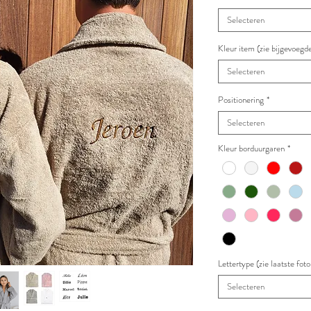
Selecteren
Kleur item (zie bijgevoegde
Selecteren
Positionering
*
Selecteren
Kleur borduurgaren
*
Lettertype (zie laatste fo
Selecteren