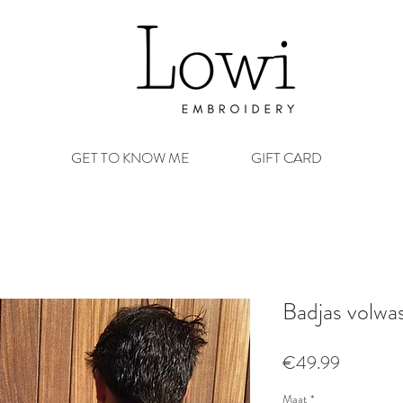
GET TO KNOW ME
GIFT CARD
Badjas volwa
Prijs
€49.99
Maat
*