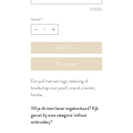
0/500
Aantal
*
Add To Cart
Nu kopen
Een pull met een logo, tekening of
boodschap voor jezelf, vriend, vriendin,
familie...
Wil je dit item liever ongeborduurd? Kijk
gerust bij onze categorie 'without
embroidery'!