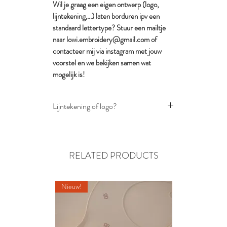
Wil je graag een eigen ontwerp (logo,
lijntekening,...) laten borduren ipv een
standaard lettertype? Stuur een mailtje
naar lowi.embroidery@gmail.com of
contacteer mij via instagram met jouw
voorstel en we bekijken samen wat
mogelijk is!
Lijntekening of logo?
Kies je voor een lijntekening of logo?
Stuur deze afbeelding in png of pdf-
formaat (na het plaatsen van je
RELATED PRODUCTS
bestelling) door naar het e-
mailadres lowi.embroidery@gmail.com
Nieuw!
Nieuw!