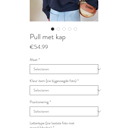
Pull met kap
Prijs
€54.99
Maat
*
Kleur item (zie bijgevoegde foto)
*
Positionering
*
Lettertype (zie laatste foto met
mogelijkheden)
*