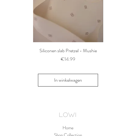
Siliconen slab Pretzel - Mushie
2 siliconen voe
Thyme/Natu
Prijs
€14.99
Pri
€1
In winkelwagen
In win
LOWI
Home
Shop Collection