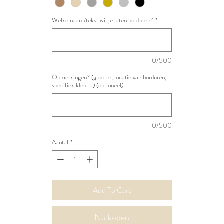
Welke naam/tekst wil je laten borduren?
*
0/500
Opmerkingen? (grootte, locatie van borduren,
specifiek kleur...) (optioneel)
0/500
Aantal
*
Add To Cart
Nu kopen