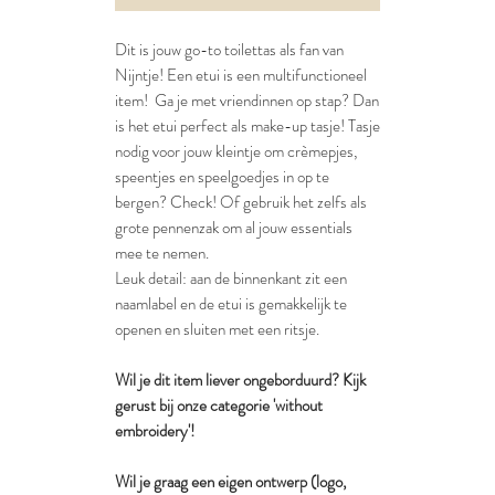
Dit is jouw go-to toilettas als fan van
Nijntje! Een etui is een multifunctioneel
item! Ga je met vriendinnen op stap? Dan
is het etui perfect als make-up tasje! Tasje
nodig voor jouw kleintje om crèmepjes,
speentjes en speelgoedjes in op te
bergen? Check! Of gebruik het zelfs als
grote pennenzak om al jouw essentials
mee te nemen.
Leuk detail: aan de binnenkant zit een
naamlabel en de etui is gemakkelijk te
openen en sluiten met een ritsje.
Wil je dit item liever ongeborduurd? Kijk
gerust bij onze categorie 'without
embroidery'!
Wil je graag een eigen ontwerp (logo,