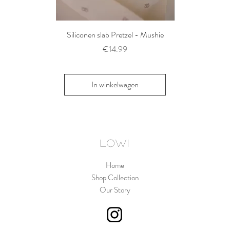
Siliconen slab Pretzel - Mushie
2 siliconen voe
Thyme/Natu
Prijs
€14.99
Pri
€1
In winkelwagen
In win
LOWI
Home
Shop Collection
Our Story