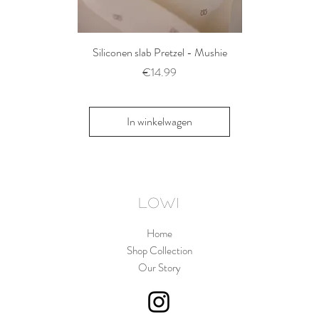
Siliconen slab Pretzel - Mushie
2 siliconen voe
Thyme/Natu
Prijs
€14.99
Pri
€1
In winkelwagen
In win
LOWI
Home
Shop Collection
Our Story