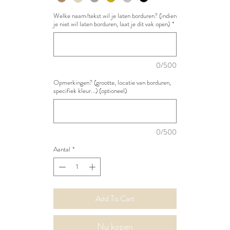
Welke naam/tekst wil je laten borduren? (indien
je niet wil laten borduren, laat je dit vak open)
*
0/500
Opmerkingen? (grootte, locatie van borduren,
specifiek kleur...) (optioneel)
0/500
Aantal
*
Add To Cart
Nu kopen