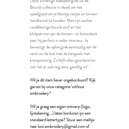
Deze schattige boxopbergzak uit de
Bouclé collectie is ideaal om het
speelgoed van je kleintje netjes en binnen
handbereik te houden. Met zijn zachte
zandkleurige bouclé stof en het
blokpatroon aan de binnen- en buitenkant
past hij perfect in ieder interieur. Je
bevestigt de opbergzak eenvoudig aan de
rand van de box met de hengsels met
knoopsluiting. Zo blijft alles geordend en
ziet het er ook nog eens gezellig uit!
Wil je dit item liever ongeborduurd? Kijk
gerust bij onze categorie 'without
embroidery'!
Wil je graag een eigen ontwerp (logo,
lijntekening,...) laten borduren ipv een
standaard lettertype? Stuur een mailtje
naar lowi.embroidery@gmail.com of