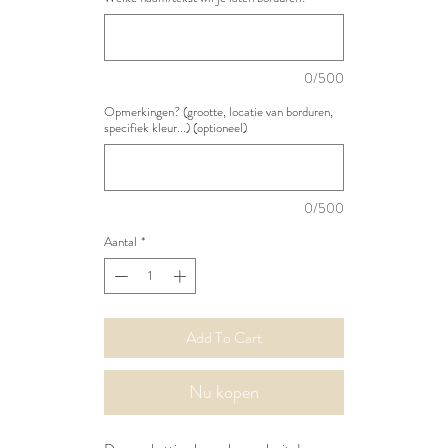
0/500
Opmerkingen? (grootte, locatie van borduren,
specifiek kleur...) (optioneel)
0/500
Aantal
*
Add To Cart
Nu kopen