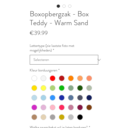
Boxopbergzak - Box
Teddy - Warm Sand
Prijs
€39.99
Lettertype (zie laatste foto met
mogelijkheden)
*
Kleur borduurgaren
*
Welke naam/tekst wil je laten borduren?
*