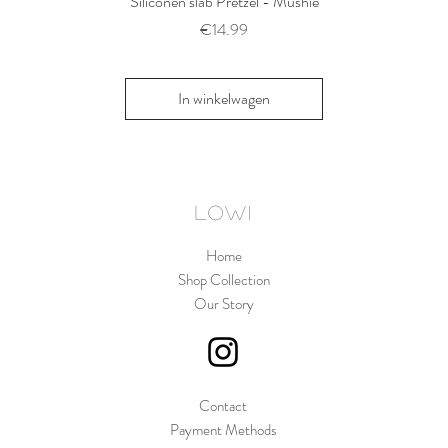
Siliconen slab Pretzel - Mushie
2 siliconen voe
Thyme/Natu
Prijs
€14.99
Pri
€1
In winkelwagen
In win
LOWI
Home
Shop Collection
Our Story
Contact
Payment Methods