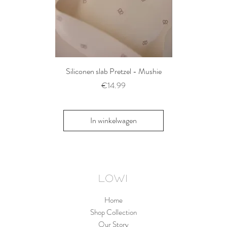
Siliconen slab Pretzel - Mushie
2 siliconen voe
Thyme/Natu
Prijs
€14.99
Pri
€1
In winkelwagen
In win
LOWI
Home
Shop Collection
Our Story