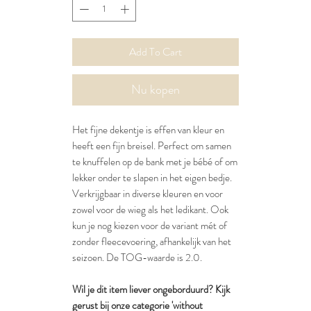
Add To Cart
Nu kopen
Het fijne dekentje is effen van kleur en
heeft een fijn breisel. Perfect om samen
te knuffelen op de bank met je bébé of om
lekker onder te slapen in het eigen bedje.
Verkrijgbaar in diverse kleuren en voor
zowel voor de wieg als het ledikant. Ook
kun je nog kiezen voor de variant mét of
zonder fleecevoering, afhankelijk van het
seizoen. De TOG-waarde is 2.0.
Wil je dit item liever ongeborduurd? Kijk
gerust bij onze categorie 'without