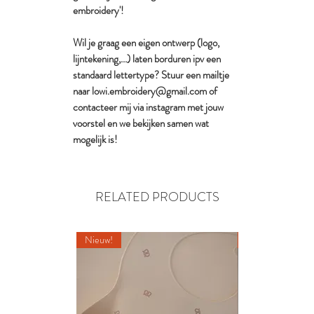
embroidery'!
Wil je graag een eigen ontwerp (logo,
lijntekening,...) laten borduren ipv een
standaard lettertype? Stuur een mailtje
naar lowi.embroidery@gmail.com of
contacteer mij via instagram met jouw
voorstel en we bekijken samen wat
mogelijk is!
RELATED PRODUCTS
Nieuw!
Nieuw!