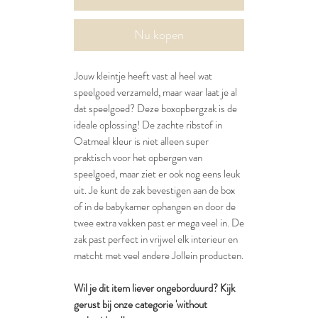
Nu kopen
Jouw kleintje heeft vast al heel wat
speelgoed verzameld, maar waar laat je al
dat speelgoed? Deze boxopbergzak is de
ideale oplossing! De zachte ribstof in
Oatmeal kleur is niet alleen super
praktisch voor het opbergen van
speelgoed, maar ziet er ook nog eens leuk
uit. Je kunt de zak bevestigen aan de box
of in de babykamer ophangen en door de
twee extra vakken past er mega veel in. De
zak past perfect in vrijwel elk interieur en
matcht met veel andere Jollein producten.
Wil je dit item liever ongeborduurd? Kijk
gerust bij onze categorie 'without