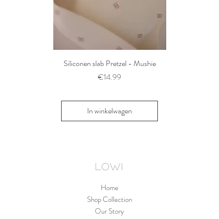
Siliconen slab Pretzel - Mushie
2 siliconen voe
Thyme/Natu
Prijs
€14.99
Pri
€1
In winkelwagen
In win
LOWI
Home
Shop Collection
Our Story