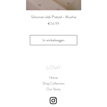
Siliconen slab Pretzel - Mushie
2 siliconen voe
Thyme/Natu
Prijs
€14.99
Pri
€1
In winkelwagen
In win
LOWI
Home
Shop Collection
Our Story