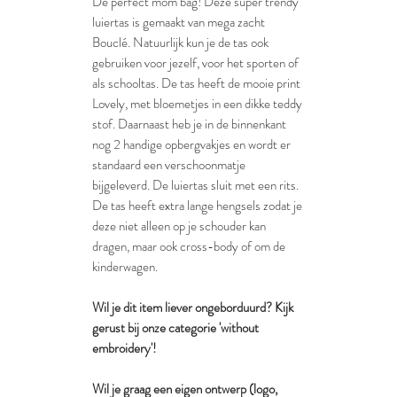
De perfect mom bag! Deze super trendy
luiertas is gemaakt van mega zacht
Bouclé. Natuurlijk kun je de tas ook
gebruiken voor jezelf, voor het sporten of
als schooltas. De tas heeft de mooie print
Lovely, met bloemetjes in een dikke teddy
stof. Daarnaast heb je in de binnenkant
nog 2 handige opbergvakjes en wordt er
standaard een verschoonmatje
bijgeleverd. De luiertas sluit met een rits.
De tas heeft extra lange hengsels zodat je
deze niet alleen op je schouder kan
dragen, maar ook cross-body of om de
kinderwagen.
Wil je dit item liever ongeborduurd? Kijk
gerust bij onze categorie 'without
embroidery'!
Wil je graag een eigen ontwerp (logo,