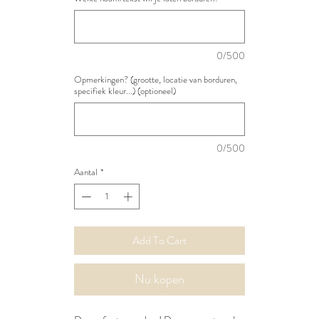
0/500
Opmerkingen? (grootte, locatie van borduren,
specifiek kleur...) (optioneel)
0/500
Aantal
*
Add To Cart
Nu kopen