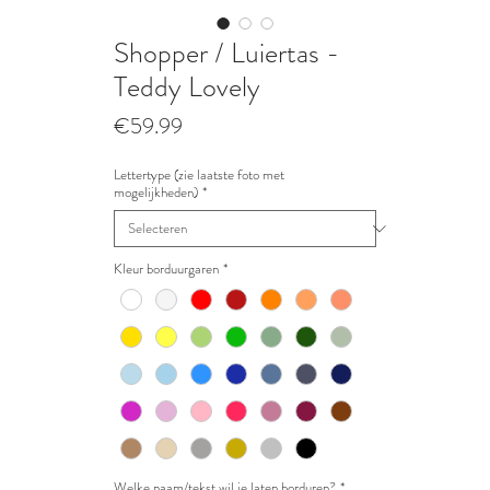
Shopper / Luiertas -
Teddy Lovely
Prijs
€59.99
Lettertype (zie laatste foto met
mogelijkheden)
*
Kleur borduurgaren
*
Welke naam/tekst wil je laten borduren?
*