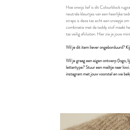
Hoe onwijs lief is dit Colourblock rug
neutrale kleurtjes van een heerlijke te
straps is deze tas echt een snoepje om t
combinatie met de teddy stof maakt het
tas veilig afsluiten. Hier zie je jouw 
Wil je dit item liever ongeborduurd? Ki
Wil je graag een eigen ontwerp (logo, li
lettertype? Stuur een mailtje naar lo
instagram met jouw voorstel en we beki