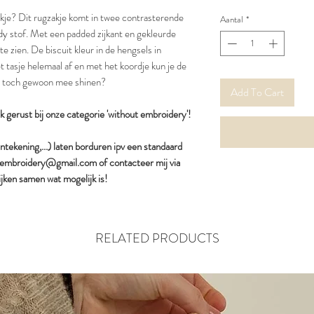
zakje? Dit rugzakje komt in twee contrasterende
Aantal
*
ddy stof. Met een padded zijkant en gekleurde
e zien. De biscuit kleur in de hengsels in
 tasje helemaal af en met het koordje kun je de
mini toch gewoon mee shinen?
Add To Cart
jk gerust bij onze categorie 'without embroidery'!
jntekening,...) laten borduren ipv een standaard
wi.embroidery@gmail.com of contacteer mij via
jken samen wat mogelijk is!
RELATED PRODUCTS