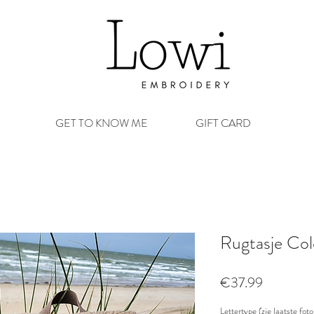
GET TO KNOW ME
GIFT CARD
Rugtasje Col
Prijs
€37.99
Lettertype (zie laatste fo