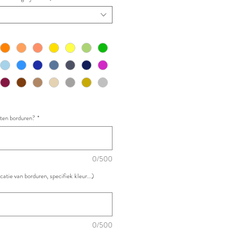
aten borduren?
*
0/500
atie van borduren, specifiek kleur...)
0/500