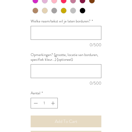
Welke naam/tekst wil je laten borduren?
*
0/500
Opmerkingen? (grootte, locatie van borduren,
specifiek kleur...) (optioneel)
0/500
Aantal
*
Add To Cart