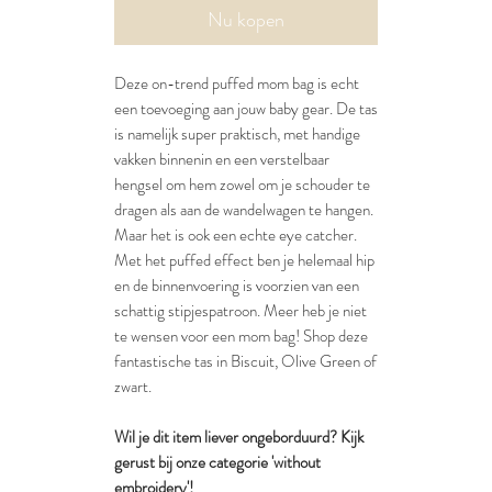
Nu kopen
Deze on-trend puffed mom bag is echt
een toevoeging aan jouw baby gear. De tas
is namelijk super praktisch, met handige
vakken binnenin en een verstelbaar
hengsel om hem zowel om je schouder te
dragen als aan de wandelwagen te hangen.
Maar het is ook een echte eye catcher.
Met het puffed effect ben je helemaal hip
en de binnenvoering is voorzien van een
schattig stipjespatroon. Meer heb je niet
te wensen voor een mom bag! Shop deze
fantastische tas in Biscuit, Olive Green of
zwart.
Wil je dit item liever ongeborduurd? Kijk
gerust bij onze categorie 'without
embroidery'!