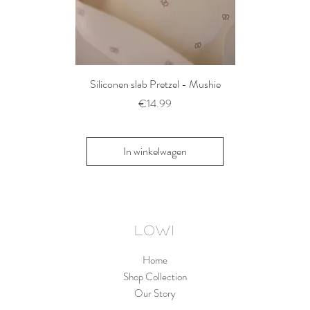
Siliconen slab Pretzel - Mushie
2 siliconen voe
Thyme/Natu
Prijs
€14.99
Pri
€1
In winkelwagen
In win
LOWI
Home
Shop Collection
Our Story