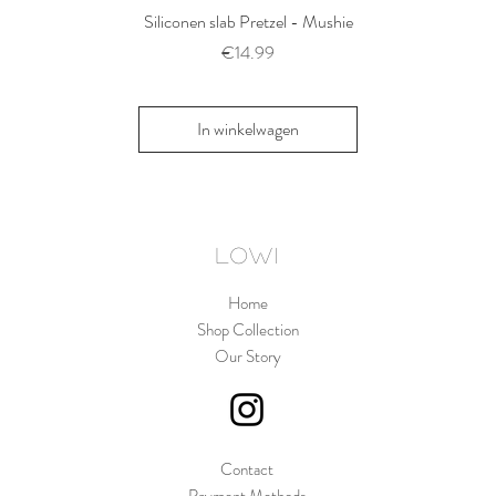
Siliconen slab Pretzel - Mushie
2 siliconen voe
Thyme/Natu
Prijs
€14.99
Pri
€1
In winkelwagen
In win
LOWI
Home
Shop Collection
Our Story
Contact
Payment Methods