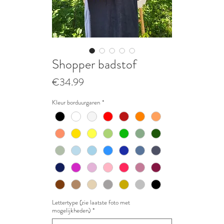
Shopper badstof
Prijs
€34.99
Kleur borduurgaren
*
Lettertype (zie laatste foto met
mogelijkheden)
*