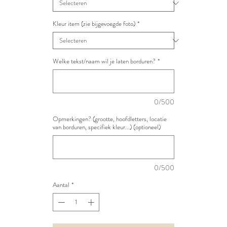
Kleur item (zie bijgevoegde foto)
*
Welke tekst/naam wil je laten borduren?
*
0/500
Opmerkingen? (grootte, hoofdletters, locatie
van borduren, specifiek kleur...) (optioneel)
0/500
Aantal
*