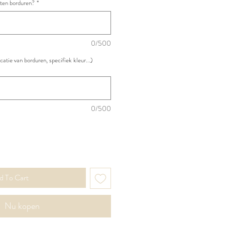
aten borduren?
*
0/500
atie van borduren, specifiek kleur...)
0/500
d To Cart
Nu kopen