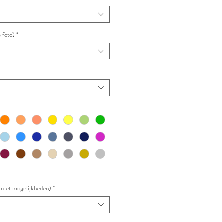
 foto)
*
to met mogelijkheden)
*