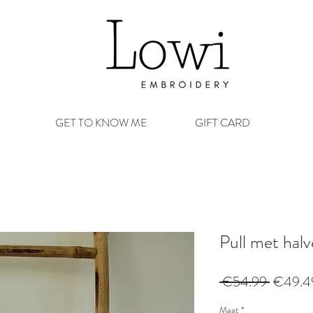
GET TO KNOW ME
GIFT CARD
Pull met halv
Normal
 €54.99 
€49.4
prijs
Maat
*