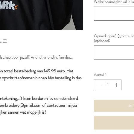
Welke naam/tekst wil je l
Opmerkingen? (grootte, loc
(optioneel)
chap voor jezelf, vriend, vriendin, familie...
en totaal bestelbedrag van 149.95 euro. Het
Aantal
*
 opschriften/namen binnen één bestelling is dus
jntekening,...) laten borduren ipv een standaard
wi.embroidery@gmail.com of contacteer mij via
Ad
jken samen wat mogelijk is!