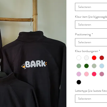
Selecteren
Kleur item (zie bijgevoegde
Selecteren
Positionering
*
Selecteren
Kleur borduurgaren
*
Lettertype (zie laatste fo
Selecteren