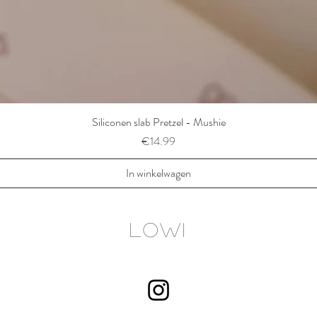
Siliconen slab Pretzel - Mushie
Prijs
€14.99
In winkelwagen
LOWI