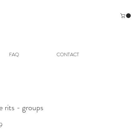
FAQ
CONTACT
e rits - groups
e
Verkoopprijs
9