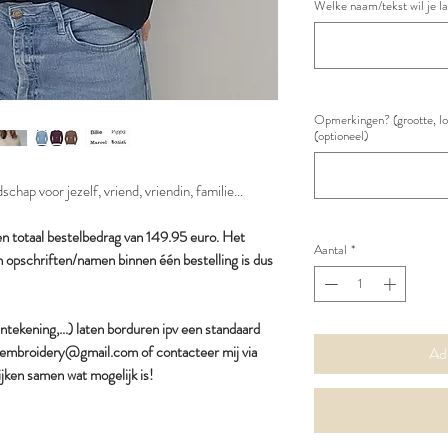
Welke naam/tekst wil je l
Opmerkingen? (grootte, loc
(optioneel)
chap voor jezelf, vriend, vriendin, familie...
en totaal bestelbedrag van 149.95 euro. Het
Aantal
*
 opschriften/namen binnen één bestelling is dus
jntekening,...) laten borduren ipv een standaard
wi.embroidery@gmail.com of contacteer mij via
Ad
jken samen wat mogelijk is!