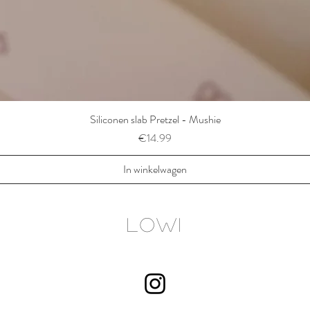
Siliconen slab Pretzel - Mushie
Prijs
€14.99
In winkelwagen
LOWI