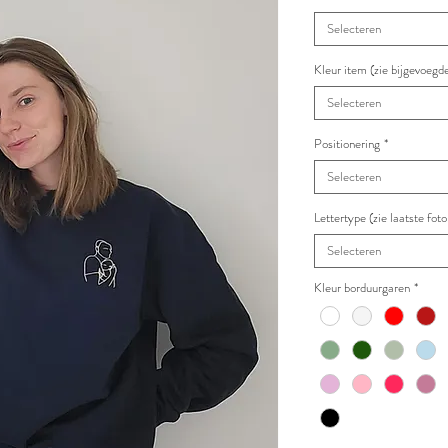
Selecteren
Kleur item (zie bijgevoegde
Selecteren
Positionering
*
Selecteren
Lettertype (zie laatste fo
Selecteren
Kleur borduurgaren
*