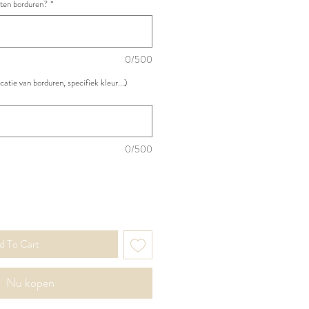
aten borduren?
*
0/500
atie van borduren, specifiek kleur...)
0/500
d To Cart
Nu kopen