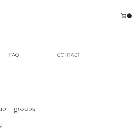
FAQ
CONTACT
ap - groups
e
Verkoopprijs
9