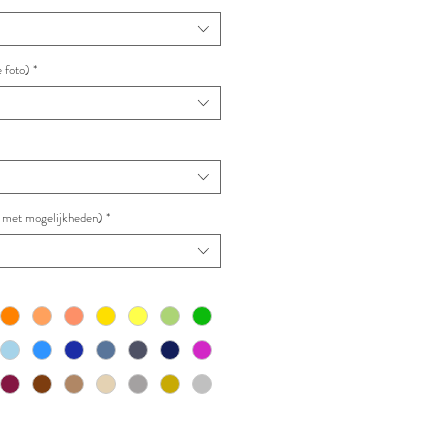
 foto)
*
to met mogelijkheden)
*