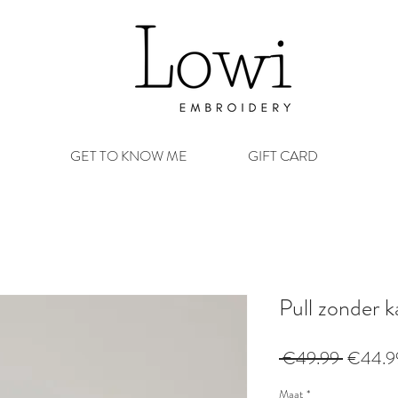
GET TO KNOW ME
GIFT CARD
Pull zonder k
Normal
 €49.99 
€44.9
prijs
Maat
*