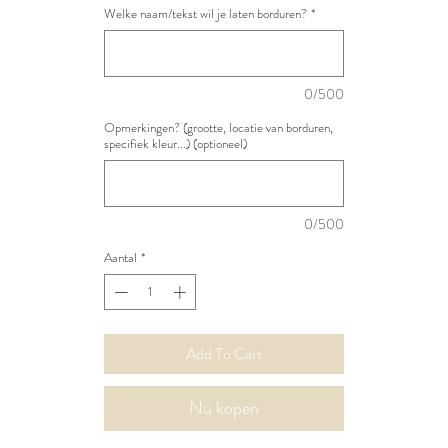
Welke naam/tekst wil je laten borduren?
*
0/500
Opmerkingen? (grootte, locatie van borduren,
specifiek kleur...) (optioneel)
0/500
Aantal
*
Add To Cart
Nu kopen