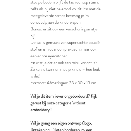
stevige bodem blijft de tas rechtop staan,
zelfs als hij niet helemaal vol zit. En met de
meegeleverde straps bevestig je 'm
eenvoudig aan de kinderwagen.
Bonus: er zit ook een verschoningsmatje
bij!
De tas is gemaakt van superzachte bouclé
stof en is niet alleen praktisch, maar ook
een echte eyecatcher.
En wist je dat er ook een mini-variant is?
Zo kun je twinnen met je kindje – hoe leuk
is dat!
Formaat: Afmetingen: 38 x 30 x 13 cm
Wil je dit item liever ongeborduurd? Kijk
gerust bij onze categorie 'without
embroidery'!
Wil je graag een eigen ontwerp (logo,
lijntekening,...) laten borduren ipv een