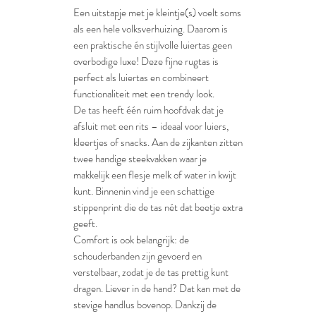
Een uitstapje met je kleintje(s) voelt soms
als een hele volksverhuizing. Daarom is
een praktische én stijlvolle luiertas geen
overbodige luxe! Deze fijne rugtas is
perfect als luiertas en combineert
functionaliteit met een trendy look.
De tas heeft één ruim hoofdvak dat je
afsluit met een rits – ideaal voor luiers,
kleertjes of snacks. Aan de zijkanten zitten
twee handige steekvakken waar je
makkelijk een flesje melk of water in kwijt
kunt. Binnenin vind je een schattige
stippenprint die de tas nét dat beetje extra
geeft.
Comfort is ook belangrijk: de
schouderbanden zijn gevoerd en
verstelbaar, zodat je de tas prettig kunt
dragen. Liever in de hand? Dat kan met de
stevige handlus bovenop. Dankzij de