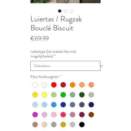
Luiertas / Rugzak
Bouclé Biscuit
Prijs
€69.99
Lettertype (zie laatste foto met
mogelijkheden)
*
Kleur borduurgaren
*