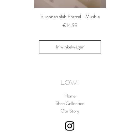
Siliconen slab Pretzel - Mushie
2 siliconen voe
Thyme/Natu
Prijs
€14.99
Pri
€1
In winkelwagen
In win
LOWI
Home
Shop Collection
Our Story