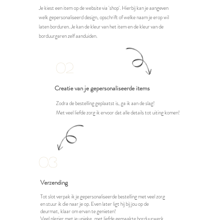
Je kiest een item op de website via 'shop'. Hierbij kan je aangeven
welk gepersonaliseerd design, opschrift of welke naam je erop wil
laten borduren. Je kan de kleur van het item en de kleur van de
borduurgaren zelf aanduiden.
02
Creatie van je gepersonaliseerde items
Zodra de bestelling geplaatst is, ga ik aan de slag!
Met veel liefde zorg ik ervoor dat alle details tot uiting komen!
03
Verzending
Tot slot verpak ik je gepersonaliseerde bestelling met veel zorg
en stuur ik die naar je op. Even later ligt hij bij jou op de
deurmat, klaar om ervan te genieten!
Veel plezier met je unieke, met liefde gemaakte borduurwerk.