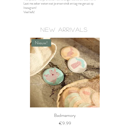
Laat me zeker weten wat je ervan vindt en tag me gerust op
Instagram!
Veel liefs!
New Arrivals
Nieuw!
Badmemory
Prijs
€9.99